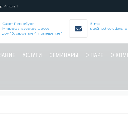
. 4,пом. 1
Санкт-Петербург
E-mail
Митрофаньевское шоссе
site@nost-solutions.ru
дом 10, строение 4, помещение 1
ВАНИЕ
УСЛУГИ
СЕМИНАРЫ
О ПАРЕ
О КОМ
ДИАГНОСТИКА РАБОТЫ
ВЕБИНАРЫ
КОНДЕНСАТООТВОДЧИКОВ
СЕМИНАРЫ
ОБСЛЕДОВАНИЕ
ПАРОКОНДЕНСАТНЫХ СИСТЕМ
АНАЛИТИЧЕСКИЕ СЕССИИ ПО
КАЧЕСТВУ ТЕХНОЛОГИЧЕСКИХ
ПРОЦЕССОВ