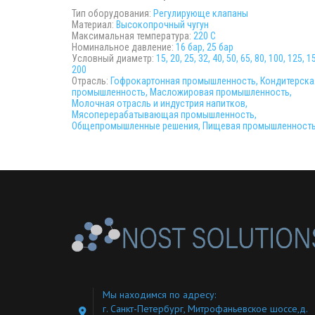
Тип оборудования:
Регулирующе клапаны
Материал:
Высокопрочный чугун
Максимальная температура:
220 С
Номинальное давление:
16 бар, 25 бар
Условный диаметр:
15, 20, 25, 32, 40, 50, 65, 80, 100, 125, 1
200
Отрасль:
Гофрокартонная промышленность, Кондитерска
промышленность, Масложировая промышленность,
Молочная отрасль и индустрия напитков,
Мясоперерабатывающая промышленность,
Общепромышленные решения, Пищевая промышленность
Текстильная промышленность, Фармацевтическая
промышленность
Мы находимся по адресу:
г. Санкт-Петербург, Митрофаньевское шоссе,д.