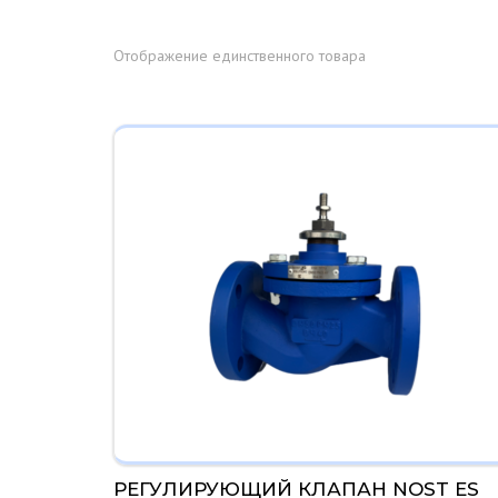
МЯСОПЕРЕРАБАТЫВАЮЩАЯ
ПРОМЫШЛЕННОСТЬ
Отображение единственного товара
ПИЩЕВАЯ
ПРОМЫШЛЕННОСТЬ
Этот
ФАРМАЦЕВТИЧЕСКАЯ
товар
ПРОМЫШЛЕННОСТЬ
имеет
несколько
ТЕКСТИЛЬНАЯ
вариаций.
ПРОМЫШЛЕННОСТЬ
Опции
можно
ГОФРОКАРТОННАЯ
выбрать
ПРОМЫШЛЕННОСТЬ
на
странице
ОБЩЕПРОМЫШЛЕННЫЕ
товара.
РЕШЕНИЯ
РЕГУЛИРУЮЩИЙ КЛАПАН NOST ES