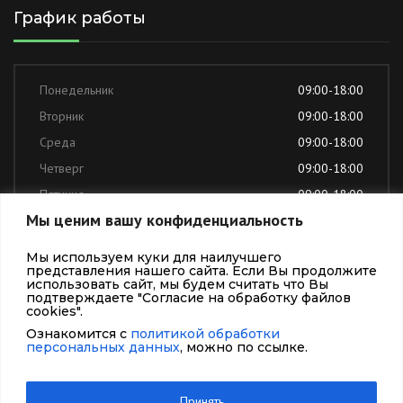
График работы
Понедельник
09:00-18:00
Вторник
09:00-18:00
Среда
09:00-18:00
Четверг
09:00-18:00
Пятница
09:00-18:00
Мы ценим вашу конфиденциальность
Суббота
выходной
Воскресенье
выходной
Мы используем куки для наилучшего
представления нашего сайта. Если Вы продолжите
использовать сайт, мы будем считать что Вы
подтверждаете "Согласие на обработку файлов
cookies".
Ознакомится с
политикой обработки
ООО "НОСТ-СОЛЮШЕНС" 2026 © Все права защищены
персональных данных
, можно по ссылке.
Принять