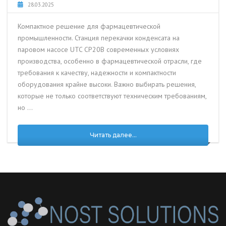
28.03.2025
Компактное решение для фармацевтической
промышленности. Станция перекачки конденсата на
паровом насосе UTC CP20В современных условиях
производства, особенно в фармацевтической отрасли, где
требования к качеству, надежности и компактности
оборудования крайне высоки. Важно выбирать решения,
которые не только соответствуют техническим требованиям,
но …
Читать далее...